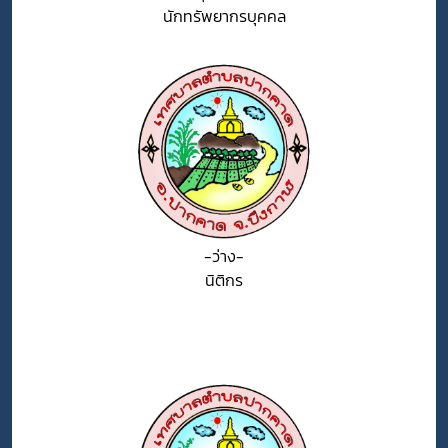
นักทรัพยากรบุคคล
-ว่าง-
นิติกร