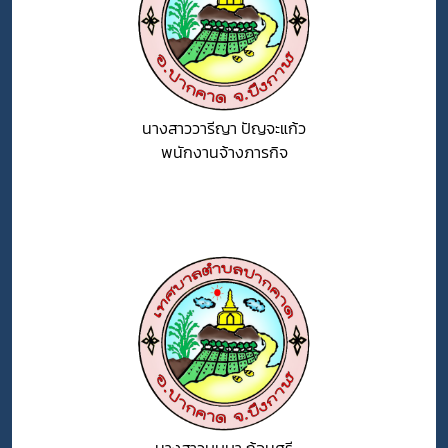
นางสาววารีญา ปัญจะแก้ว
พนักงานจ้างภารกิจ
นางสาวบุษบา ก้อนศรี