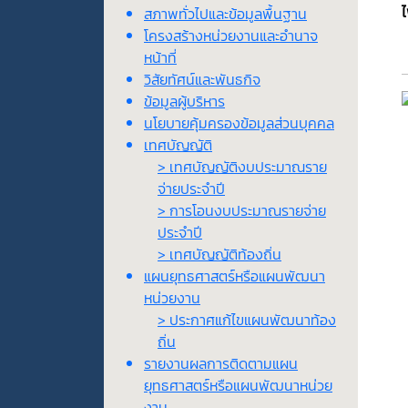
สภาพทั่วไปและข้อมูลพื้นฐาน
โครงสร้างหน่วยงานและอำนาจ
หน้าที่
วิสัยทัศน์และพันธกิจ
ข้อมูลผู้บริหาร
นโยบายคุ้มครองข้อมูลส่วนบุคคล
เทศบัญญัติ
> เทศบัญญัติงบประมาณราย
จ่ายประจำปี
> การโอนงบประมาณรายจ่าย
ประจำปี
> เทศบัญญัติท้องถิ่น
แผนยุทธศาสตร์หรือแผนพัฒนา
หน่วยงาน
> ประกาศแก้ไขแผนพัฒนาท้อง
ถิ่น
รายงานผลการติดตามแผน
ยุทธศาสตร์หรือแผนพัฒนาหน่วย
งาน