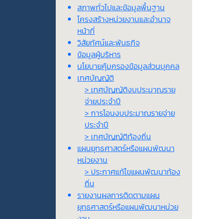
สภาพทั่วไปและข้อมูลพื้นฐาน
โครงสร้างหน่วยงานและอำนาจ
หน้าที่
วิสัยทัศน์และพันธกิจ
ข้อมูลผู้บริหาร
นโยบายคุ้มครองข้อมูลส่วนบุคคล
เทศบัญญัติ
> เทศบัญญัติงบประมาณราย
จ่ายประจำปี
> การโอนงบประมาณรายจ่าย
ประจำปี
> เทศบัญญัติท้องถิ่น
แผนยุทธศาสตร์หรือแผนพัฒนา
หน่วยงาน
> ประกาศแก้ไขแผนพัฒนาท้อง
ถิ่น
รายงานผลการติดตามแผน
ยุทธศาสตร์หรือแผนพัฒนาหน่วย
งาน